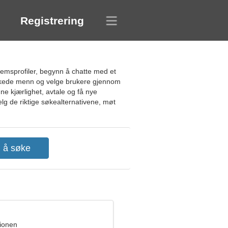
Registrering
lemsprofiler, begynn å chatte med et
elskede menn og velge brukere gjennom
ne kjærlighet, avtale og få nye
elg de riktige søkealternativene, møt
pionen