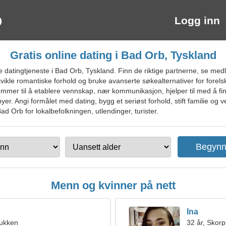
Logg inn
Gratis online dating i Bad Orb, Tyskland
datingtjeneste i Bad Orb, Tyskland. Finn de riktige partnerne, se med
utvikle romantiske forhold og bruke avanserte søkealternativer for for
emmer til å etablere vennskap, nær kommunikasjon, hjelper til med å fin
er. Angi formålet med dating, bygg et seriøst forhold, stift familie og v
ad Orb for lokalbefolkningen, utlendinger, turister.
Menn og kvinner på nett
Ina
bukken
32 år, Skor