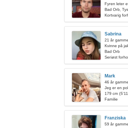
Fyren leter 
Bad Orb, Ty
Kortvarig for
Sabrina
21 år gamme
Kvinne på ja
Bad Orb
Seriøst forho
Mark
46 år gamme
Jeg er en pol
kvinne
179 cm (5'11"
Familie
Franziska
59 år gammel