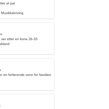
tter et par
 Musikkskriving
en
 ser etter en kone 26-33
skland
n
ter en forførende venn for familien
n