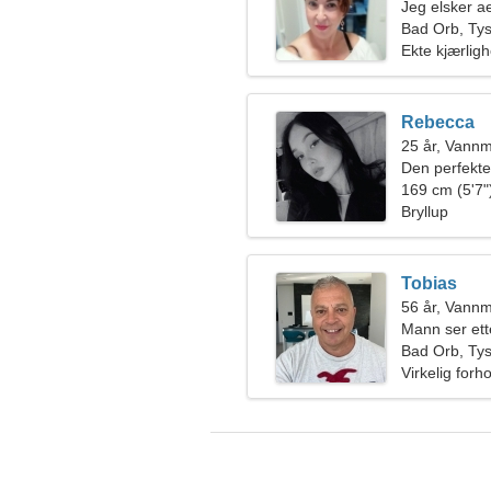
Jeg elsker a
Bad Orb, Ty
Ekte kjærligh
Rebecca
25 år, Vann
Den perfekte
169 cm (5'7")
Bryllup
Tobias
56 år, Vann
Mann ser ett
Bad Orb, Ty
Virkelig forh