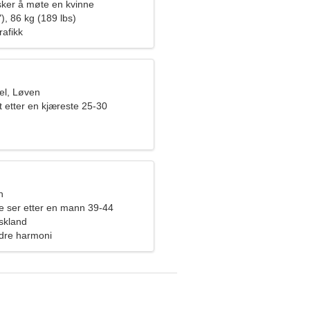
ker å møte en kvinne
), 86 kg (189 lbs)
rafikk
el, Løven
t etter en kjæreste 25-30
n
ne ser etter en mann 39-44
skland
ndre harmoni