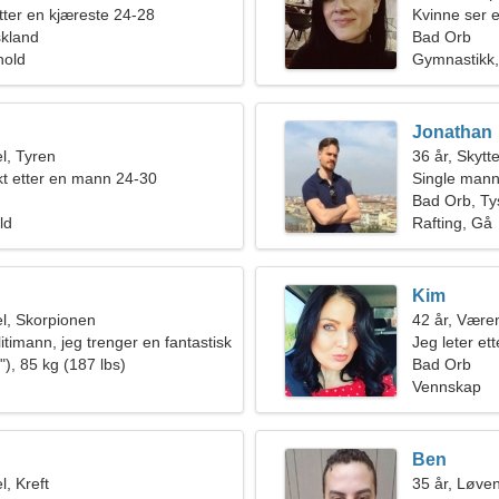
etter en kjæreste 24-28
Kvinne ser e
skland
Bad Orb
hold
Gymnastikk,
Jonathan
l, Tyren
36 år, Skytt
kt etter en mann 24-30
Single mann
Bad Orb, Ty
ld
Rafting, Gå
Kim
l, Skorpionen
42 år, Være
itimann, jeg trenger en fantastisk
Jeg leter et
), 85 kg (187 lbs)
Bad Orb
Vennskap
Ben
, Kreft
35 år, Løve