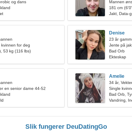
erobic og dans
Mannen øns
skland
181 cm (6'0"
et
Jakt, Data-g
Denise
mannen
23 år gamm
 kvinnen for deg
Jente på jak
, 53 kg (116 lbs)
Bad Orb
Ekteskap
Amelie
mannen
34 år, Vekte
er en senior dame 44-52
Single kvin
skland
Bad Orb, Ty
old
Vandring, I
Slik fungerer DeuDatingGo