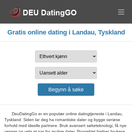
Gratis online dating i Landau, Tyskland
DeuDatingGo er en populær online datingtjeneste i Landau,
Tyskland. Siden lar deg ha romantiske dater og bygge seriøse
forhold med ideelle partnere. Bruk avansert søketeknologi, få nye
venner og velg et par for mulige dater. Prosjektet hjelper brukere