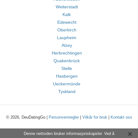
Weiterstadt
Kalk
Edewecht
Oberkirch
Laupheim
Alzey
Herbrechtingen
Quakenbrück
Stelle
Hasbergen
Ueckermünde
Tyskland
© 2026, DeuDatingGo |
Personvernregler
|
Vilkår for bruk
|
Kontakt oss
Denne nettsiden bruker informasjonskapsler. Ved å