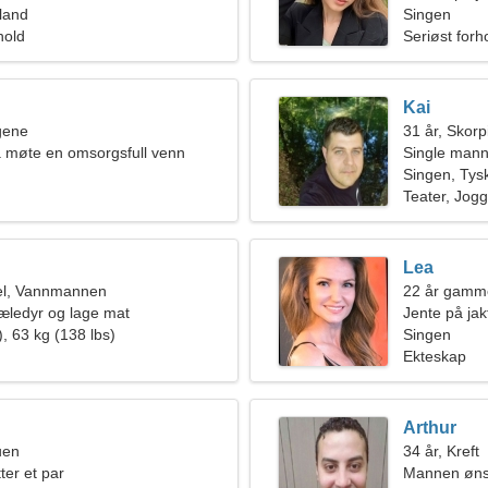
land
Singen
hold
Seriøst forh
Kai
ngene
31 år, Skor
 møte en omsorgsfull venn
Single mann
Singen, Tys
Teater, Jog
Lea
el, Vannmannen
22 år gamm
jæledyr og lage mat
Jente på jak
, 63 kg (138 lbs)
Singen
Ekteskap
Arthur
uen
34 år, Kreft
ter et par
Mannen øns