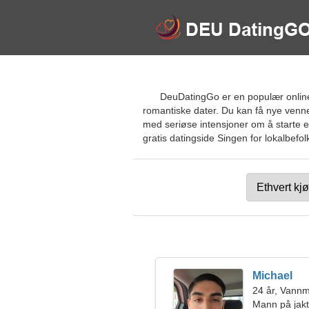
DeuDatingGo er en populær online d
romantiske dater. Du kan få nye venne
med seriøse intensjoner om å starte e
gratis datingside Singen for lokalbefolk
Michael
24 år, Vann
Mann på jakt