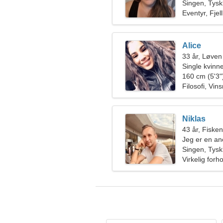
Singen, Tysk
Eventyr, Fjell
Alice
33 år, Løven
Single kvinn
160 cm (5'3")
Filosofi, Vin
Niklas
43 år, Fiske
Jeg er en ane
eksepsjonell
Singen, Tysk
Virkelig forh