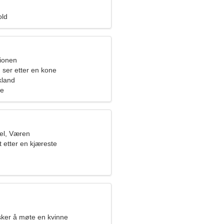
old
pionen
 ser etter en kone
kland
ge
el, Væren
t etter en kjæreste
ker å møte en kvinne