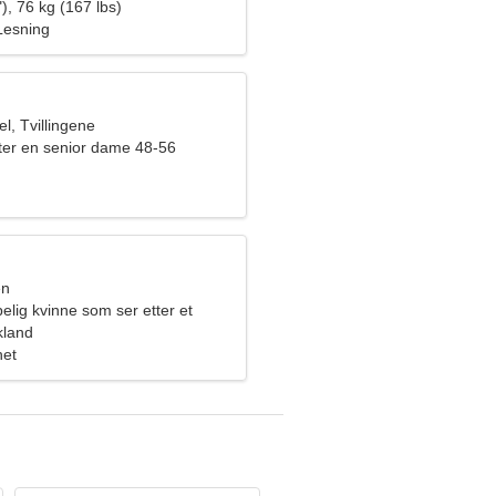
), 76 kg (167 lbs)
Lesning
l, Tvillingene
ter en senior dame 48-56
en
elig kvinne som ser etter et
old
kland
het