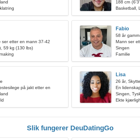
land
188 cm (6'3"
klatring
Basketball, 
Fabio
58 år gamme
e ser etter en mann 37-42
Mann ser et
, 59 kg (130 lbs)
Singen
smaking
Familie
Lisa
ne
26 år, Skytt
stesilege på jakt etter en
En lidenskap
 kvinne
land
seriøst forh
Singen, Tys
old
Ekte kjærlig
Slik fungerer DeuDatingGo