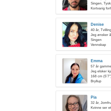
Singen, Tysk
Kortvarig for
Denise
40 år, Tvilli
Jeg ønsker å
Singen
Vennskap
Emma
57 år gamm
Jeg elsker k
168 cm (5'7")
Bryllup
Pia
32 år, Jomfr
Kvinne ser et