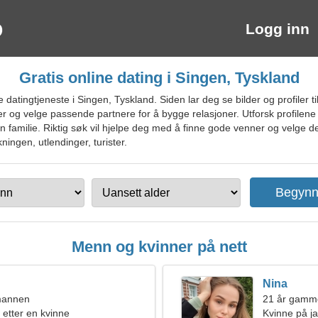
Logg inn
Gratis online dating i Singen, Tyskland
atingtjeneste i Singen, Tyskland. Siden lar deg se bilder og profiler t
r og velge passende partnere for å bygge relasjoner. Utforsk profilen
n familie. Riktig søk vil hjelpe deg med å finne gode venner og velge d
ningen, utlendinger, turister.
Menn og kvinner på nett
Nina
mannen
21 år gamme
 etter en kvinne
Kvinne på ja