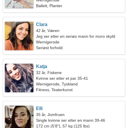
Wernigerode
Ballett, Planter
Clara
42 år, Væren
Jeg ser etter en seriøs mann for moro skyld
Wernigerode
Seriøst forhold
Katja
32 år, Fiskene
Kvinne ser etter et par 35-41
Wernigerode, Tyskland
Fitness, Teaterkunst
Elli
35 år, Jomfruen
Single kvinne ser etter en mann 39-46
172 cm (5'8"), 57 kg (125 lbs)