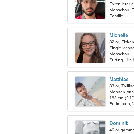
Fyren leter e
Monschau, T
Familie
Michelle
32 år, Fiske
Single kvinn
Monschau
Surfing, Hip
Matthias
33 år, Tvilli
Mannen ønsk
183 cm (6'1")
Badminton, 
Dominik
46 år gamme