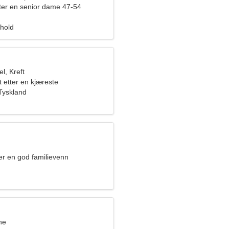
ter en senior dame 47-54
rhold
l, Kreft
t etter en kjæreste
Tyskland
ter en god familievenn
ne