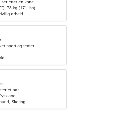
 ser etter en kone
"), 78 kg (171 lbs)
ivillig arbeid
n
ker sport og teater
old
en
tter et par
Tyskland
hund, Skating