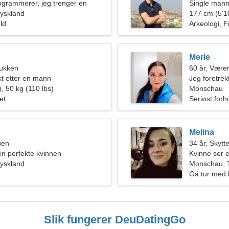
ogrammerer, jeg trenger en
Single mann
vinne
yskland
177 cm (5'10
old
Arkeologi, Fr
Merle
bukken
60 år, Være
kt etter en mann
Jeg foretrek
, 50 kg (110 lbs)
Monschau
et
Seriøst forh
Melina
uen
34 år, Skytt
den perfekte kvinnen
Kvinne ser e
yskland
Monschau, 
Gå tur med 
Slik fungerer DeuDatingGo