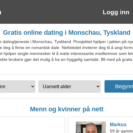
Logg inn
Gratis online dating i Monschau, Tyskland
datingtjeneste i Monschau, Tyskland. Prosjektet hjelper i jakten på nye
 deg å finne en romantisk date. Nettstedet inviterer deg til å angi for
t hjelper single mennesker til å møte interessante medlemmer som leter 
 ekte brukere gjør det mulig å ha en hyggelig samtale. Bli med på grati
.
Menn og kvinner på nett
Markus
59 år gamme