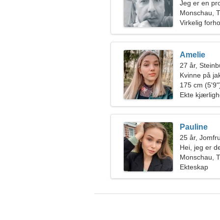
Jeg er en pr
forførende k
Monschau, T
Virkelig forh
Amelie
27 år, Stein
Kvinne på ja
175 cm (5'9")
Ekte kjærligh
Pauline
25 år, Jomfr
Hei, jeg er 
Monschau, T
Ekteskap