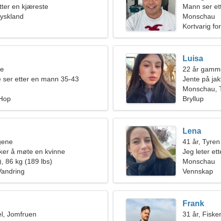
tter en kjæreste
Mann ser et
yskland
Monschau
Kortvarig fo
Luisa
ne
22 år gamme
e ser etter en mann 35-43
Jente på jak
Monschau, 
 Hop
Bryllup
Lena
ngene
41 år, Tyren
er å møte en kvinne
Jeg leter et
, 86 kg (189 lbs)
Monschau
Vandring
Vennskap
Frank
l, Jomfruen
31 år, Fiske