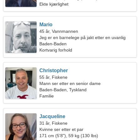
Ekte kjærlighet
Mario
45 år, Vannmannen
Jeg er en barnelege på jakt etter en uvanlig
kvinne
Baden-Baden
Kortvarig forhold
Christopher
55 år, Fiskene
Mann ser etter en senior dame
Baden-Baden, Tyskland
Familie
Jacqueline
31 år, Fiskene
Kvinne ser etter et par
171 cm (5'8"), 59 kg (130 lbs)