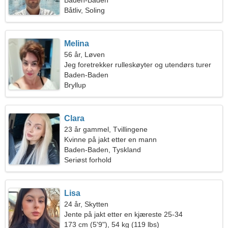
Baden-Baden
Båtliv, Soling
Melina
56 år, Løven
Jeg foretrekker rulleskøyter og utendørs turer
Baden-Baden
Bryllup
Clara
23 år gammel, Tvillingene
Kvinne på jakt etter en mann
Baden-Baden, Tyskland
Seriøst forhold
Lisa
24 år, Skytten
Jente på jakt etter en kjæreste 25-34
173 cm (5'9"), 54 kg (119 lbs)